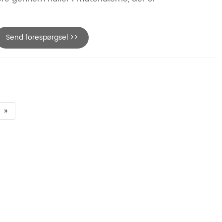
Send forespørgsel >>
»