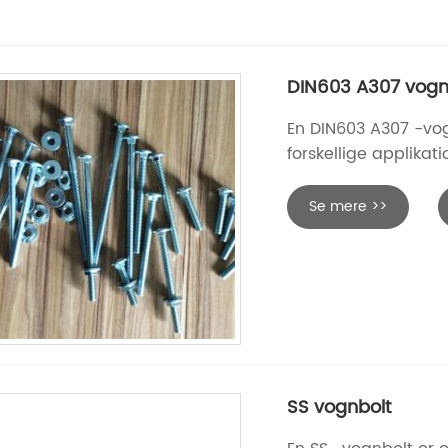
DIN603 A307 vogn
En DIN603 A307 -vogn
forskellige applikati
Se mere >>
SS vognbolt