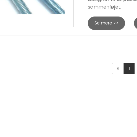
sammenføjet.
Se mere >>
«
1