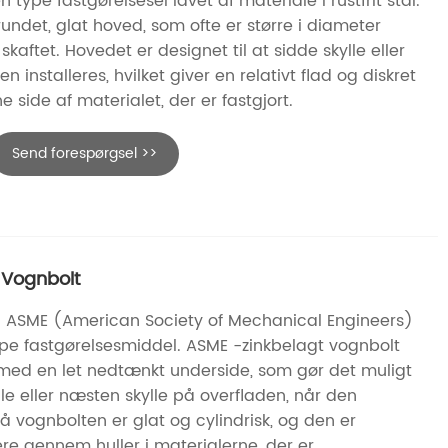
 type fastgørelsesel lavet af materiale i rustfrit stål.
rundet, glat hoved, som ofte er større i diameter
ftet. Hovedet er designet til at sidde skylle eller
en installeres, hvilket giver en relativt flad og diskret
 side af materialet, der er fastgjort.
Send forespørgsel >>
 Vognbolt
. ASME (American Society of Mechanical Engineers)
ype fastgørelsesmiddel. ASME -zinkbelagt vognbolt
med en let nedtænkt underside, som gør det muligt
lle eller næsten skylle på overfladen, når den
å vognbolten er glat og cylindrisk, og den er
ere gennem huller i materialerne, der er