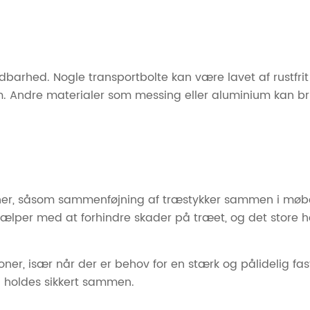
oldbarhed. Nogle transportbolte kan være lavet af rustfrit
em. Andre materialer som messing eller aluminium kan bru
er, såsom sammenføjning af træstykker sammen i møbelfr
ælper med at forhindre skader på træet, og det store ho
r, især når der er behov for en stærk og pålidelig fastg
l holdes sikkert sammen.