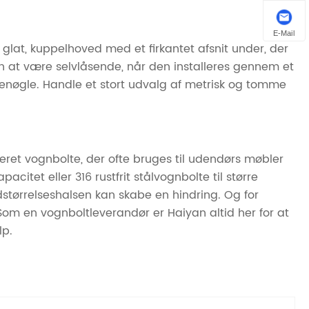
E-Mail
glat, kuppelhoved med et firkantet afsnit under, der
ten at være selvlåsende, når den installeres gennem et
kruenøgle. Handle et stort udvalg af metrisk og tomme
seret vognbolte, der ofte bruges til udendørs møbler
tet eller 316 rustfrit stålvognbolte til større
dstørrelseshalsen kan skabe en hindring. Og for
Som en vognboltleverandør er Haiyan altid her for at
lp.