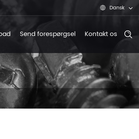
Dansk

oad
Send forespørgsel
Kontakt os