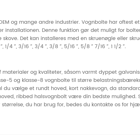
 OEM og mange andre industrier. Vognbolte har oftest et 
der installationen. Denne funktion gør det muligt for bol
este skove. Det kan installeres med en skruenøgle eller s
, 1/4 ″, 3/16 ″, 3/4 ″, 3/8 ″, 5/16 ″, 5/8 ″ 7/16 ″, 1 1/2 ″.
af materialer og kvaliteter, såsom varmt dyppet galvani
-5 og klasse-8 vognbolte til større belastningsbærekapaci
kal du vælge et rundt hoved, kort nakkevogn, da standar
e hoved, ribbed halsvognbolt være din bedste mulighed. 
 størrelse, du har brug for, bedes du kontakte os for hjæ