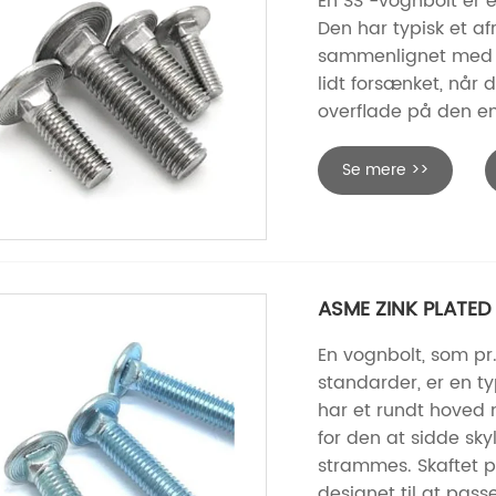
En SS -vognbolt er en
Den har typisk et af
sammenlignet med ska
lidt forsænket, når d
overflade på den ene
Se mere >>
ASME ZINK PLATED
En vognbolt, som pr
standarder, er en t
har et rundt hoved 
for den at sidde sky
strammes. Skaftet p
designet til at pass