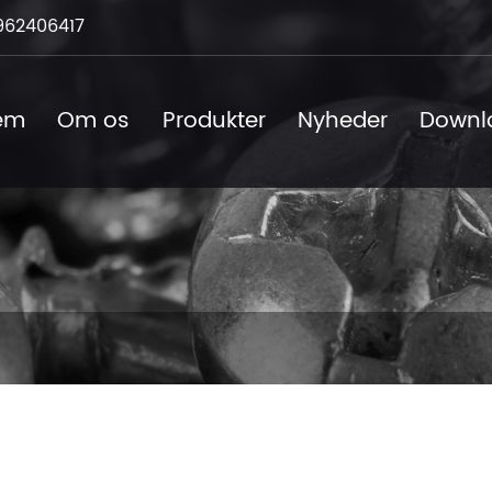
962406417
em
Om os
Produkter
Nyheder
Downl