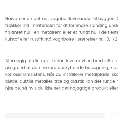
Haiyan er en betroet vognboltleverandør til byggeri,
trækker ind i materialet for at forhindre spinding un
firkantet hul i en metalrem eller et rundt hul i de fl
kulstof eller rustfrit stålvognbolte i størrelser nr. 10, 1/2 ″
Afhængig af din applikation leverer vi en bred vifte 
på grund af den tykkere beskyttende belægning, klasse
korrosionsresistens. Når du installerer metalplade, s
bløde, duktile metaller, træ og plastik kan det rund
hjælpe, så hvis du ikke ser det nøjagtige produkt eller