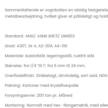
Sammenfattende er vognbolten en alsidig fastgørelse
metalbearbejdning, hvilket giver et pålideligt og ho
Standard: ANSI/ ASME B18.5/ DIN603
Grad: A307, Gr A, A2-304, A4-316
Materiale: kulstofstål, legeringsstål, rustfrit stål.
Størrelse: fra 1/4 ”til 1”, fra 6 mm til 24 mm.
Overfladefinish: Zinkbelagt, almindelig, sort oxid, HDG
Pakning: Kartoner med krydsfinerpalle
Forsyningsevne: 200 ton pr. Måned
Montering: Normalt med hex -flangemøtrik, med eller